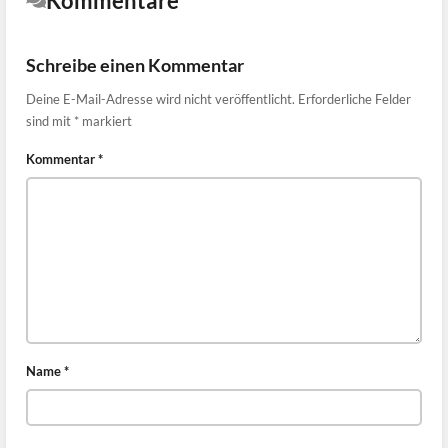
Kommentare
Schreibe einen Kommentar
Deine E-Mail-Adresse wird nicht veröffentlicht.
Erforderliche Felder
sind mit
*
markiert
Kommentar
*
Name
*