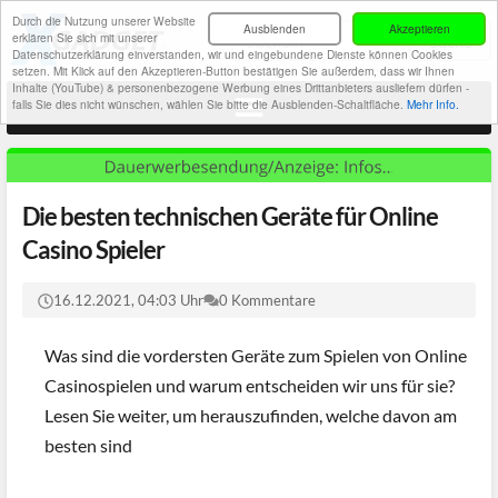
Durch die Nutzung unserer Website
Ausblenden
Akzeptieren
erklären Sie sich mit unserer
Datenschutzerklärung einverstanden, wir und eingebundene Dienste können Cookies
setzen. Mit Klick auf den Akzeptieren-Button bestätigen Sie außerdem, dass wir Ihnen
Inhalte (YouTube) & personenbezogene Werbung eines Drittanbieters ausliefern dürfen -
falls Sie dies nicht wünschen, wählen Sie bitte die Ausblenden-Schaltfläche.
Mehr Info.
Die besten technischen Geräte für Online
Casino Spieler
16.12.2021, 04:03 Uhr
0 Kommentare
Was sind die vordersten Geräte zum Spielen von Online
Casinospielen und warum entscheiden wir uns für sie?
Lesen Sie weiter, um herauszufinden, welche davon am
besten sind