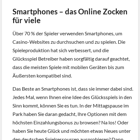
Smartphones – das Online Zocken
für viele
Über 70 % der Spieler verwenden Smartphones, um
Casino-Websites zu durchsuchen und zu spielen. Die
Spieleproduktion hat sich verbessert, und die
Glücksspiel Betreiber haben sorgfältig darauf geachtet,
dass die meisten Spiele mit mobilen Geräten bis zum
Äußersten kompatibel sind.
Das Beste an Smartphones ist, dass sie immer dabei sind.
Jedes Mal, wenn Ihnen eine Idee des Glücksspiels in den
Sinn kommt, können Sie es tun. In der Mittagspause im
Park haben Sie daran gedacht, Ihre Optionen mit dem
höchsten Einzahlungsbonus zu browsen? Na los! Oder
haben Sie heute Glück und möchten etwas Neues unter
den deutschen Spielressourcen ausprobieren? Dann