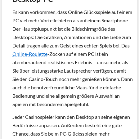
Es kann vorkommen, dass Online Glücksspiele auf einem
PC viel mehr Vorteile bieten als auf einem Smartphone.
Der Hauptpluspunkt ist die Bildschirmgröße des
Desktops: Die Grafiken, Animationen und die Liebe zum
Detail tragen alle zum Geist eines echten Spiels bei. Das
Online-Roulette
-Zocken auf einem PC ist ein
atemberaubend realistisches Erlebnis – umso mehr, als
Sie über leistungsstarke Lautsprecher verfügen, damit
Sie den Casino-Touch noch mehr genießen können. Dann
auch die benutzerfreundliche Maus für die einfache
Bedienung und eine allgemein größere Auswahl an
Spielen mit besonderem Spielgefühl.
Jeder Casinospieler kann den Desktop an seine eigenen
Bedürfnisse anpassen. Außerdem besteht eine gute
Chance, dass Sie beim PC-Glücksspielen mehr