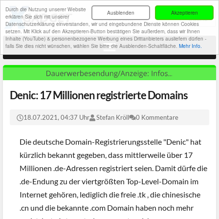
Durch die Nutzung unserer Website
Ausblenden
Akzeptieren
erklären Sie sich mit unserer
Datenschutzerklärung einverstanden, wir und eingebundene Dienste können Cookies
setzen. Mit Klick auf den Akzeptieren-Button bestätigen Sie außerdem, dass wir Ihnen
Inhalte (YouTube) & personenbezogene Werbung eines Drittanbieters ausliefern dürfen -
falls Sie dies nicht wünschen, wählen Sie bitte die Ausblenden-Schaltfläche.
Mehr Info.
Denic: 17 Millionen registrierte Domains
18.07.2021, 04:37 Uhr
Stefan Kröll
0 Kommentare
Die deutsche Domain-Registrierungsstelle "Denic" hat
kürzlich bekannt gegeben, dass mittlerweile über 17
Millionen .de-Adressen registriert seien. Damit dürfe die
.de-Endung zu der viertgrößten Top-Level-Domain im
Internet gehören, lediglich die freie .tk , die chinesische
.cn und die bekannte .com Domain haben noch mehr