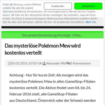
Durch die Nutzung unserer Website
Ausblenden
Akzeptieren
erklären Sie sich mit unserer
Datenschutzerklärung einverstanden, wir und eingebundene Dienste können Cookies
setzen. Mit Klick auf den Akzeptieren-Button bestätigen Sie außerdem, dass wir Ihnen
Inhalte (YouTube) & personenbezogene Werbung eines Drittanbieters ausliefern dürfen -
falls Sie dies nicht wünschen, wählen Sie bitte die Ausblenden-Schaltfläche.
Mehr Info.
Das mysteriöse Pokémon Mew wird
kostenlos verteilt
03.02.2016, 07:05 Uhr
Alexander Wolf
0 Kommentare
Achtung - Nur für kurze Zeit: Ab morgen wird das
mysteriöse Pokémon Mew in allen GameStop-Filialen
kostenlos verteilt. Die Aktion findet vom 04. bis 24.
Februar 2016 statt, alle GameStop-Filialen
aus Deutschland, Österreich oder der Schweiz werden