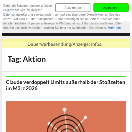
Durch die Nutzung unserer Website
Ausblenden
Akzeptieren
erklären Sie sich mit unserer
Datenschutzerklärung einverstanden, wir und eingebundene Dienste können Cookies
setzen. Mit Klick auf den Akzeptieren-Button bestätigen Sie außerdem, dass wir Ihnen
Inhalte (YouTube) & personenbezogene Werbung eines Drittanbieters ausliefern dürfen -
falls Sie dies nicht wünschen, wählen Sie bitte die Ausblenden-Schaltfläche.
Mehr Info.
Tag: Aktion
Claude verdoppelt Limits außerhalb der Stoßzeiten
im März 2026