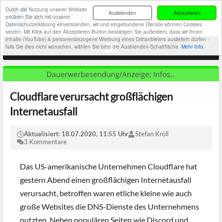
Durch die Nutzung unserer Website
Ausblenden
Akzeptieren
erklären Sie sich mit unserer
Datenschutzerklärung einverstanden, wir und eingebundene Dienste können Cookies
setzen. Mit Klick auf den Akzeptieren-Button bestätigen Sie außerdem, dass wir Ihnen
Inhalte (YouTube) & personenbezogene Werbung eines Drittanbieters ausliefern dürfen -
falls Sie dies nicht wünschen, wählen Sie bitte die Ausblenden-Schaltfläche.
Mehr Info.
Cloudflare verursacht großflächigen
Internetausfall
Aktualisiert:
18.07.2020, 11:55 Uhr
Stefan Kröll
3 Kommentare
Das US-amerikanische Unternehmen Cloudflare hat
gestern Abend einen großflächigen Internetausfall
verursacht, betroffen waren etliche kleine wie auch
große Websites die DNS-Dienste des Unternehmens
nutzten. Neben populären Seiten wie Discord und