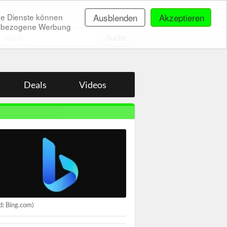
ne Dienste können
Ausblenden
Akzeptieren
onenbezogene Werbung
.
Deals
Videos
ld: Bing.com)