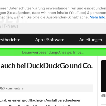
unserer Datenschutzerklärung einverstanden, wir und eingebunde
tätigen Sie außerdem, dass wir Ihnen Inhalte (YouTube) & pers
 wünschen, wählen Sie bitte die Ausblenden-Schaltfläche.
Mehr Info
estberichte
App's/Software
Anleitungen
e auch bei DuckDuckGo und Co.
0 Kommentare
(Bi
gab es einen großflächigen Ausfall verschiedener