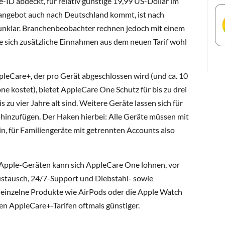
-ID abdeckt, für relativ günstige 19,99 US-Dollar im
ngebot auch nach Deutschland kommt, ist nach
 unklar. Branchenbeobachter rechnen jedoch mit einem
le sich zusätzliche Einnahmen aus dem neuen Tarif wohl
leCare+, der pro Gerät abgeschlossen wird (und ca. 10
ne kostet), bietet AppleCare One Schutz für bis zu drei
 zu vier Jahre alt sind. Weitere Geräte lassen sich für
 hinzufügen. Der Haken hierbei: Alle Geräte müssen mit
n, für Familiengeräte mit getrennten Accounts also
 Apple-Geräten kann sich AppleCare One lohnen, vor
ustausch, 24/7-Support und Diebstahl- sowie
 einzelne Produkte wie AirPods oder die Apple Watch
chen AppleCare+-Tarifen oftmals günstiger.