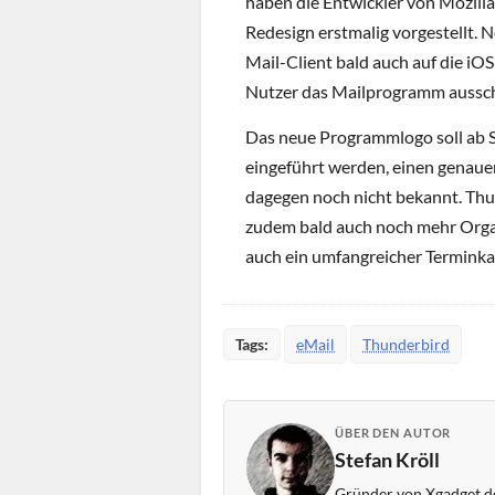
haben die Entwickler von Mozill
Redesign erstmalig vorgestellt
Mail-Client bald auch auf die iO
Nutzer das Mailprogramm aussch
Das neue Programmlogo soll ab
eingeführt werden, einen genauen
dagegen noch nicht bekannt. Thu
zudem bald auch noch mehr Orga
auch ein umfangreicher Terminka
Tags:
eMail
Thunderbird
ÜBER DEN AUTOR
Stefan Kröll
Gründer von Xgadget.de