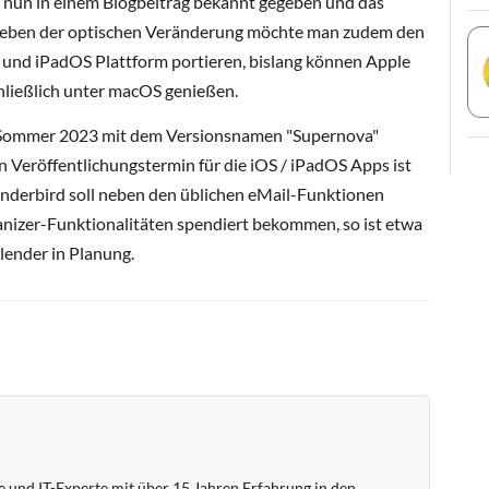
a nun in einem Blogbeitrag bekannt gegeben und das
. Neben der optischen Veränderung möchte man zudem den
S und iPadOS Plattform portieren, bislang können Apple
ließlich unter macOS genießen.
 Sommer 2023 mit dem Versionsnamen "Supernova"
 Veröffentlichungstermin für die iOS / iPadOS Apps ist
nderbird soll neben den üblichen eMail-Funktionen
nizer-Funktionalitäten spendiert bekommen, so ist etwa
lender in Planung.
 und IT-Experte mit über 15 Jahren Erfahrung in den