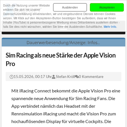
Durch die Nutzung unserer Website
Ausblenden
Akzeptieren
erklären Sie sich mit unserer
Datenschutzerklärung einverstanden, wir und eingebundene Dienste können Cookies
setzen. Mit Klick auf den Akzeptieren-Button bestätigen Sie außerdem, dass wir Ihnen
Inhalte (YouTube) & personenbezogene Werbung eines Drittanbieters ausliefern dürfen -
falls Sie dies nicht wünschen, wählen Sie bitte die Ausblenden-Schaltfläche.
Mehr Info.
Sim Racing als neue Stärke der Apple Vision
Pro
15.05.2026, 00:17 Uhr
Stefan Kröll
0 Kommentare
Mit iRacing Connect bekommt die Apple Vision Pro eine
spannende neue Anwendung für Sim Racing Fans. Die
App verbindet nämlich das Headset mit der
Rennsimulation iRacing und macht die Vision Pro zum
hochauflösenden Display für virtuelle Cockpits. Die