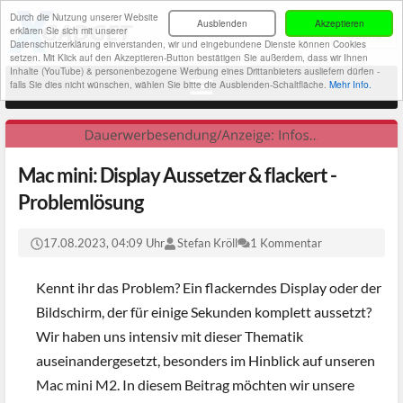
Durch die Nutzung unserer Website
Ausblenden
Akzeptieren
erklären Sie sich mit unserer
Datenschutzerklärung einverstanden, wir und eingebundene Dienste können Cookies
setzen. Mit Klick auf den Akzeptieren-Button bestätigen Sie außerdem, dass wir Ihnen
Inhalte (YouTube) & personenbezogene Werbung eines Drittanbieters ausliefern dürfen -
falls Sie dies nicht wünschen, wählen Sie bitte die Ausblenden-Schaltfläche.
Mehr Info.
Mac mini: Display Aussetzer & flackert -
Problemlösung
17.08.2023, 04:09 Uhr
Stefan Kröll
1 Kommentar
Kennt ihr das Problem? Ein flackerndes Display oder der
Bildschirm, der für einige Sekunden komplett aussetzt?
Wir haben uns intensiv mit dieser Thematik
auseinandergesetzt, besonders im Hinblick auf unseren
Mac mini M2. In diesem Beitrag möchten wir unsere