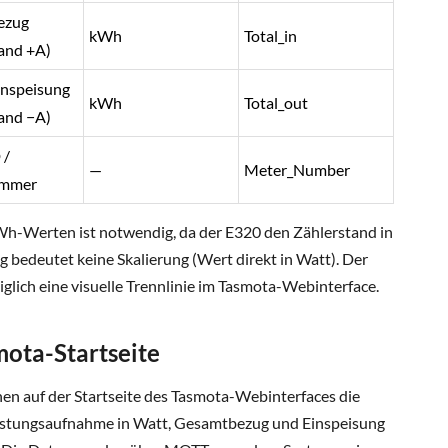
ezug
kWh
Total_in
and +A)
nspeisung
kWh
Total_out
and −A)
 /
—
Meter_Number
ummer
h-Werten ist notwendig, da der E320 den Zählerstand in
g bedeutet keine Skalierung (Wert direkt in Watt). Der
iglich eine visuelle Trennlinie im Tasmota-Webinterface.
mota-Startseite
n auf der Startseite des Tasmota-Webinterfaces die
eistungsaufnahme in Watt, Gesamtbezug und Einspeisung