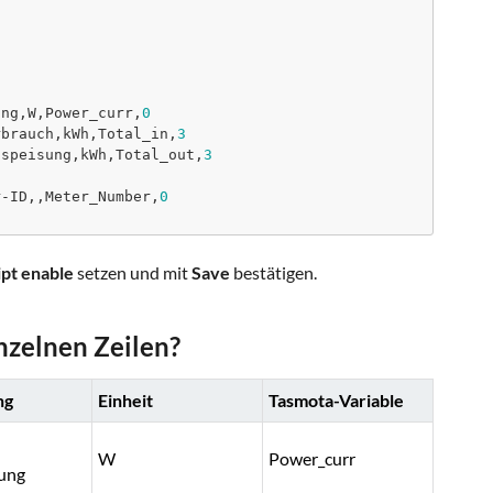
ung,W,Power_curr,
0
rbrauch,kWh,Total_in,
3
nspeisung,kWh,Total_out,
3
r-ID,,Meter_Number,
0
ipt enable
setzen und mit
Save
bestätigen.
nzelnen Zeilen?
ng
Einheit
Tasmota-Variable
W
Power_curr
tung