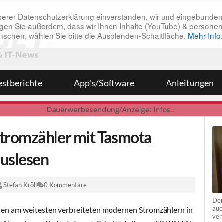
unserer Datenschutzerklärung einverstanden, wir und eingebunde
tätigen Sie außerdem, dass wir Ihnen Inhalte (YouTube) & pers
 wünschen, wählen Sie bitte die Ausblenden-Schaltfläche.
Mehr Info
estberichte
App's/Software
Anleitungen
tromzähler mit Tasmota
auslesen
Stefan Kröll
0 Kommentare
Der
auc
den am weitesten verbreiteten modernen Stromzählern in
ver