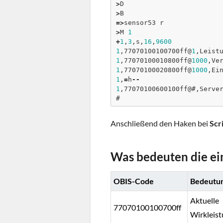
>
>
=
>
>
M 
1
+
1
,
3
,s,
16
,
9600
1
,77070100100700ff@
1
,Leist
1
,77070100010800ff@
1000
,Ve
1
,77070100020800ff@
1000
,Ei
1
,
=
h
-
-
1
,77070100600100ff@
#,Serve
#
Anschließend den Haken bei
Scr
Was bedeuten die ei
OBIS-Code
Bedeutu
Aktuelle
77070100100700ff
Wirkleis