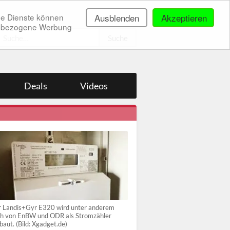
ne Dienste können
Ausblenden
Akzeptieren
onenbezogene Werbung
.
Deals
Videos
 Landis+Gyr E320 wird unter anderem
h von EnBW und ODR als Stromzähler
baut. (Bild: Xgadget.de)