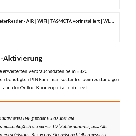
bitShake SmartMeterReader - AIR | WiFi | TASMOTA vorinstalliert | WLAN | MQTT | IR Lesekopf
-Aktivierung
e erweiterten Verbrauchsdaten beim E320
en benötigten PIN kann man kostenfrei beim zuständigen
 er auch im Online-Kundenportal hinterlegt.
aktiviertes INF gibt der E320 über die
ns ausschließlich die Server-ID (Zählernummer) aus. Alle
entanleistung, Bezug und Einspeisung bleiben gesperrt,