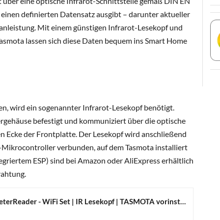
 über eine optische Infrarot-Schnittstelle gemäß DIN EN
 einen definierten Datensatz ausgibt – darunter aktueller
nleistung. Mit einem günstigen Infrarot-Lesekopf und
Tasmota lassen sich diese Daten bequem ins Smart Home
n, wird ein sogenannter Infrarot-Lesekopf benötigt.
rgehäuse befestigt und kommuniziert über die optische
ren Ecke der Frontplatte. Der Lesekopf wird anschließend
ikrocontroller verbunden, auf dem Tasmota installiert
integriertem ESP) sind bei Amazon oder AliExpress erhältlich
rahtung.
bitShake SmartMeterReader - WiFi Set | IR Lesekopf | TASMOTA vorinstalliert | WLAN | MQTT