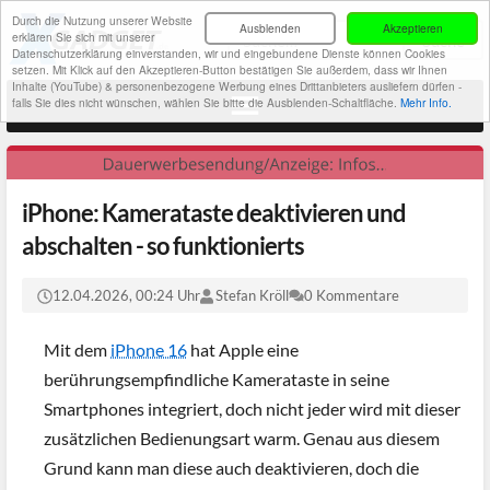
Durch die Nutzung unserer Website
Ausblenden
Akzeptieren
erklären Sie sich mit unserer
Datenschutzerklärung einverstanden, wir und eingebundene Dienste können Cookies
setzen. Mit Klick auf den Akzeptieren-Button bestätigen Sie außerdem, dass wir Ihnen
Inhalte (YouTube) & personenbezogene Werbung eines Drittanbieters ausliefern dürfen -
falls Sie dies nicht wünschen, wählen Sie bitte die Ausblenden-Schaltfläche.
Mehr Info.
iPhone: Kamerataste deaktivieren und
abschalten - so funktionierts
12.04.2026, 00:24 Uhr
Stefan Kröll
0 Kommentare
Mit dem
iPhone 16
hat Apple eine
berührungsempfindliche Kamerataste in seine
Smartphones integriert, doch nicht jeder wird mit dieser
zusätzlichen Bedienungsart warm. Genau aus diesem
Grund kann man diese auch deaktivieren, doch die