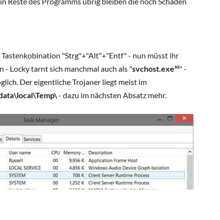
in Reste des Programms übrig bleiben die noch Schaden
Tastenkobination "Strg"+"Alt"+"Entf" - nun müsst ihr
n - Locky tarnt sich manchmal auch als "
svchost.exe³²
" -
ich. Der eigentliche Trojaner liegt meist im
ata\local\Temp\
- dazu im nächsten Absatz mehr.