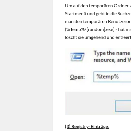
Um auf den temporären Ordner zu
Startmenü und gebt in die Suchzei
man den temporären Benutzerordn
(%Temp%\[random].exe) - hat m
löscht sie umgehend und entleer
(3) Registry-Einträge: