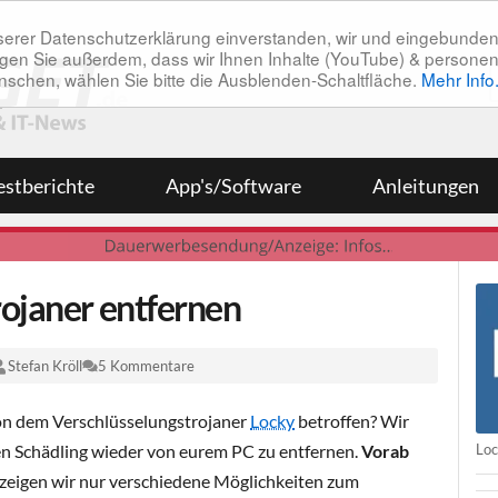
unserer Datenschutzerklärung einverstanden, wir und eingebunde
tätigen Sie außerdem, dass wir Ihnen Inhalte (YouTube) & pers
 wünschen, wählen Sie bitte die Ausblenden-Schaltfläche.
Mehr Info
estberichte
App's/Software
Anleitungen
rojaner entfernen
Stefan Kröll
5 Kommentare
on dem Verschlüsselungstrojaner
Locky
betroffen? Wir
Loc
n Schädling wieder von eurem PC zu entfernen.
Vorab
 zeigen wir nur verschiedene Möglichkeiten zum