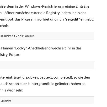
außerdem in der Windows-Registrierung einige Einträge
n - öffnet zunächst eurer die Registry indem ihr in das
eintippt, das Programm öffnet und nun "
regedit
" eingebt.
chnis:
wsCurrentVersionRun
m Namen "
Locky
". Anschließend wechselt ihr in das
istry-Editor:
Untereinträge (id, pubkey, paytext, completed), sowie den
r auch schon euer Hintergrundbild geändert haben so
chnis wechseln:
llpaper