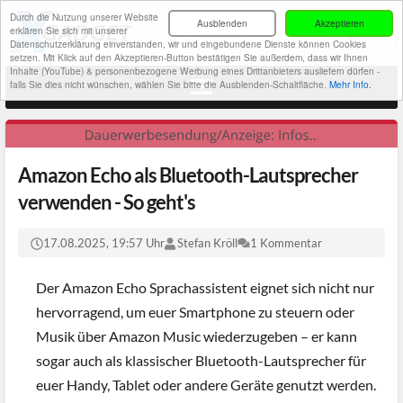
Durch die Nutzung unserer Website
Ausblenden
Akzeptieren
erklären Sie sich mit unserer
Datenschutzerklärung einverstanden, wir und eingebundene Dienste können Cookies
setzen. Mit Klick auf den Akzeptieren-Button bestätigen Sie außerdem, dass wir Ihnen
Inhalte (YouTube) & personenbezogene Werbung eines Drittanbieters ausliefern dürfen -
falls Sie dies nicht wünschen, wählen Sie bitte die Ausblenden-Schaltfläche.
Mehr Info.
Amazon Echo als Bluetooth-Lautsprecher
verwenden - So geht's
17.08.2025, 19:57 Uhr
Stefan Kröll
1 Kommentar
Der Amazon Echo Sprachassistent eignet sich nicht nur
hervorragend, um euer Smartphone zu steuern oder
Musik über Amazon Music wiederzugeben – er kann
sogar auch als klassischer Bluetooth-Lautsprecher für
euer Handy, Tablet oder andere Geräte genutzt werden.