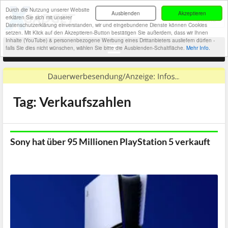
Durch die Nutzung unserer Website
Ausblenden
Akzeptieren
erklären Sie sich mit unserer
Datenschutzerklärung einverstanden, wir und eingebundene Dienste können Cookies
setzen. Mit Klick auf den Akzeptieren-Button bestätigen Sie außerdem, dass wir Ihnen
Inhalte (YouTube) & personenbezogene Werbung eines Drittanbieters ausliefern dürfen -
falls Sie dies nicht wünschen, wählen Sie bitte die Ausblenden-Schaltfläche.
Mehr Info.
Tag: Verkaufszahlen
Sony hat über 95 Millionen PlayStation 5 verkauft