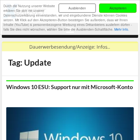
Durch die Nutzung unserer Website
Ausblenden
Akzeptieren
erklären Sie sich mit unserer
Datenschutzerklärung einverstanden, wir und eingebundene Dienste können Cookies
setzen. Mit Klick auf den Akzeptieren-Button bestätigen Sie außerdem, dass wir Ihnen
Inhalte (YouTube) & personenbezogene Werbung eines Drittanbieters ausliefern dürfen -
falls Sie dies nicht wünschen, wählen Sie bitte die Ausblenden-Schaltfläche.
Mehr Info.
Tag: Update
Windows 10 ESU: Support nur mit Microsoft-Konto