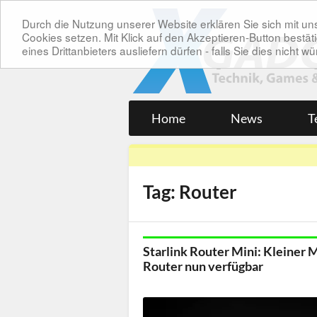
Durch die Nutzung unserer Website erklären Sie sich mit 
Cookies setzen. Mit Klick auf den Akzeptieren-Button bes
eines Drittanbieters ausliefern dürfen - falls Sie dies nicht
Home
News
T
Tag: Router
Starlink Router Mini: Kleiner 
Router nun verfügbar