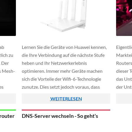
ab
Lernen Sie die Geräte von Huawei kennen,
Eigentl
lich zu
die Ihre Verbindung auf die nächste Stufe
Marktei
. Der
heben und Ihr Netzwerkerlebnis
Routers
ls Mesh-
optimieren. Immer mehr Geräte machen
dieser 
sich die Vorteile der Wifi-6-Technologie
das Unt
es
zunutze. Dies setzt jedoch voraus, dass
der Unt
unser Router diese Technologie bereitstellt.
Weidenb
WEITERLESEN
Somit ist der Huawei AX3 ein Router für
noch we
alle, die den nächsten Schritt in Richtung
Datum k
router
DNS-Server wechseln - So geht's
Wifi-6-Konnektivität […]