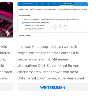
ybrid-
In dieser Anleitung möchten wir euch
bieten,
zeigen, wie ihr ganz einfach euren DNS-
orn,
Server ändern könnt. Mit einem
rid-
alternativen DNS-Server könnt ihr von
enraten
einer besseren Latenz sowie von mehr
, das
Datenschutz profitieren, außerdem könnt
/s
ihr so auch eventuellen Netzsperren eures
WEITERLESEN
Providers umgehen. Alternative DNS-
Server haben wir vor kurzem bereits in
einem separaten Artikel behandelt.