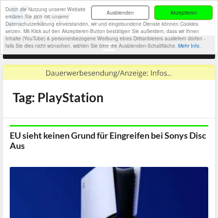
Durch die Nutzung unserer Website
Ausblenden
Akzeptieren
erklären Sie sich mit unserer
Datenschutzerklärung einverstanden, wir und eingebundene Dienste können Cookies
setzen. Mit Klick auf den Akzeptieren-Button bestätigen Sie außerdem, dass wir Ihnen
Inhalte (YouTube) & personenbezogene Werbung eines Drittanbieters ausliefern dürfen -
falls Sie dies nicht wünschen, wählen Sie bitte die Ausblenden-Schaltfläche.
Mehr Info.
Tag: PlayStation
EU sieht keinen Grund für Eingreifen bei Sonys Disc
Aus