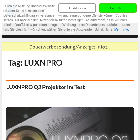
Durch die Nutzung unserer Website
Ausblenden
Akzeptieren
erklären Sie sich mit unserer
Datenschutzerklärung einverstanden, wir und eingebundene Dienste können Cookies
setzen. Mit Klick auf den Akzeptieren-Button bestätigen Sie außerdem, dass wir Ihnen
Inhalte (YouTube) & personenbezogene Werbung eines Drittanbieters ausliefern dürfen -
falls Sie dies nicht wünschen, wählen Sie bitte die Ausblenden-Schaltfläche.
Mehr Info.
Tag: LUXNPRO
LUXNPRO Q2 Projektor im Test