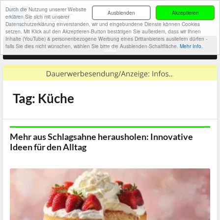
Durch die Nutzung unserer Website
Ausblenden
Akzeptieren
erklären Sie sich mit unserer
Datenschutzerklärung einverstanden, wir und eingebundene Dienste können Cookies
setzen. Mit Klick auf den Akzeptieren-Button bestätigen Sie außerdem, dass wir Ihnen
Inhalte (YouTube) & personenbezogene Werbung eines Drittanbieters ausliefern dürfen -
falls Sie dies nicht wünschen, wählen Sie bitte die Ausblenden-Schaltfläche.
Mehr Info.
Tag: Küche
Mehr aus Schlagsahne herausholen: Innovative
Ideen für den Alltag