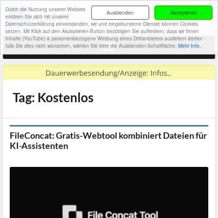
Durch die Nutzung unserer Website
Ausblenden
Akzeptieren
erklären Sie sich mit unserer
Datenschutzerklärung einverstanden, wir und eingebundene Dienste können Cookies
setzen. Mit Klick auf den Akzeptieren-Button bestätigen Sie außerdem, dass wir Ihnen
Inhalte (YouTube) & personenbezogene Werbung eines Drittanbieters ausliefern dürfen -
falls Sie dies nicht wünschen, wählen Sie bitte die Ausblenden-Schaltfläche.
Mehr Info.
Tag: Kostenlos
FileConcat: Gratis-Webtool kombiniert Dateien für
KI-Assistenten