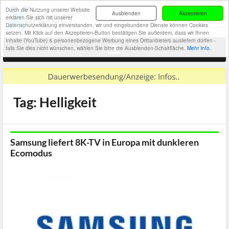
Durch die Nutzung unserer Website
Ausblenden
Akzeptieren
erklären Sie sich mit unserer
Datenschutzerklärung einverstanden, wir und eingebundene Dienste können Cookies
setzen. Mit Klick auf den Akzeptieren-Button bestätigen Sie außerdem, dass wir Ihnen
Inhalte (YouTube) & personenbezogene Werbung eines Drittanbieters ausliefern dürfen -
falls Sie dies nicht wünschen, wählen Sie bitte die Ausblenden-Schaltfläche.
Mehr Info.
Tag: Helligkeit
Samsung liefert 8K-TV in Europa mit dunkleren
Ecomodus