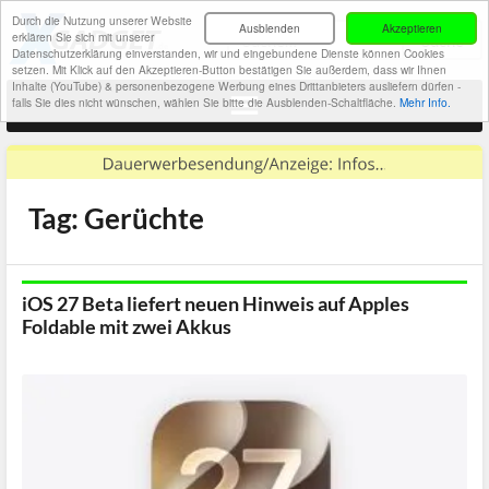
Durch die Nutzung unserer Website
Ausblenden
Akzeptieren
erklären Sie sich mit unserer
Datenschutzerklärung einverstanden, wir und eingebundene Dienste können Cookies
setzen. Mit Klick auf den Akzeptieren-Button bestätigen Sie außerdem, dass wir Ihnen
Inhalte (YouTube) & personenbezogene Werbung eines Drittanbieters ausliefern dürfen -
falls Sie dies nicht wünschen, wählen Sie bitte die Ausblenden-Schaltfläche.
Mehr Info.
Tag: Gerüchte
iOS 27 Beta liefert neuen Hinweis auf Apples
Foldable mit zwei Akkus