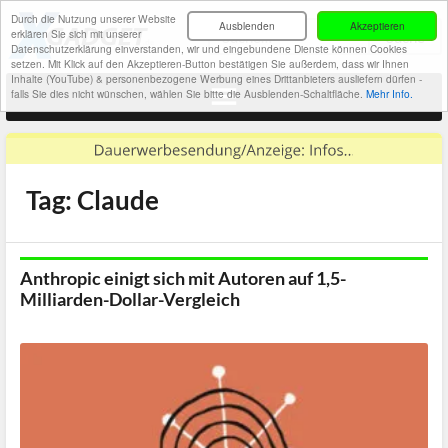
Durch die Nutzung unserer Website
Ausblenden
Akzeptieren
erklären Sie sich mit unserer
Datenschutzerklärung einverstanden, wir und eingebundene Dienste können Cookies
setzen. Mit Klick auf den Akzeptieren-Button bestätigen Sie außerdem, dass wir Ihnen
Inhalte (YouTube) & personenbezogene Werbung eines Drittanbieters ausliefern dürfen -
falls Sie dies nicht wünschen, wählen Sie bitte die Ausblenden-Schaltfläche.
Mehr Info.
Tag: Claude
Anthropic einigt sich mit Autoren auf 1,5-
Milliarden-Dollar-Vergleich