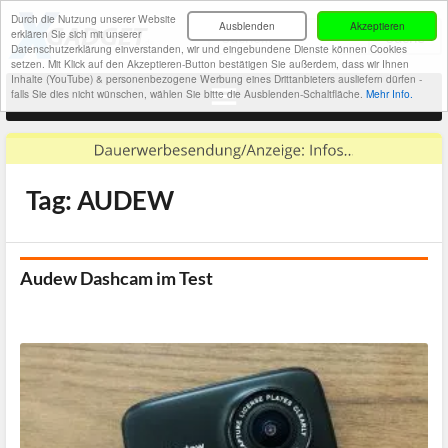
Durch die Nutzung unserer Website
Ausblenden
Akzeptieren
erklären Sie sich mit unserer
Datenschutzerklärung einverstanden, wir und eingebundene Dienste können Cookies
setzen. Mit Klick auf den Akzeptieren-Button bestätigen Sie außerdem, dass wir Ihnen
Inhalte (YouTube) & personenbezogene Werbung eines Drittanbieters ausliefern dürfen -
falls Sie dies nicht wünschen, wählen Sie bitte die Ausblenden-Schaltfläche.
Mehr Info.
Tag: AUDEW
Audew Dashcam im Test