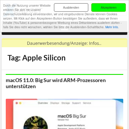
Durch die Nutzung unserer Website
Ausblenden
Akzeptieren
erklären Sie sich mit unserer
Datenschutzerklärung einverstanden, wir und eingebundene Dienste können Cookies
setzen. Mit Klick auf den Akzeptieren-Button bestätigen Sie außerdem, dass wir Ihnen
Inhalte (YouTube) & personenbezogene Werbung eines Drittanbieters ausliefern dürfen -
falls Sie dies nicht wünschen, wählen Sie bitte die Ausblenden-Schaltfläche.
Mehr Info.
Tag: Apple Silicon
macOS 11.0: Big Sur wird ARM-Prozessoren
unterstützen