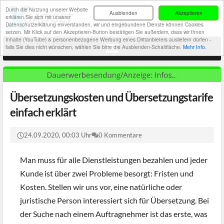
Durch die Nutzung unserer Website
Ausblenden
Akzeptieren
erklären Sie sich mit unserer
Datenschutzerklärung einverstanden, wir und eingebundene Dienste können Cookies
setzen. Mit Klick auf den Akzeptieren-Button bestätigen Sie außerdem, dass wir Ihnen
Inhalte (YouTube) & personenbezogene Werbung eines Drittanbieters ausliefern dürfen -
falls Sie dies nicht wünschen, wählen Sie bitte die Ausblenden-Schaltfläche.
Mehr Info.
Übersetzungskosten und Übersetzungstarife
einfach erklärt
24.09.2020, 00:03 Uhr
0 Kommentare
Man muss für alle Dienstleistungen bezahlen und jeder
Kunde ist über zwei Probleme besorgt: Fristen und
Kosten. Stellen wir uns vor, eine natürliche oder
juristische Person interessiert sich für Übersetzung. Bei
der Suche nach einem Auftragnehmer ist das erste, was