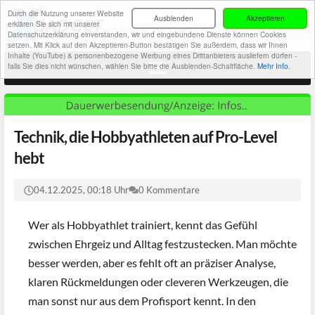
Durch die Nutzung unserer Website
Ausblenden
Akzeptieren
erklären Sie sich mit unserer
Datenschutzerklärung einverstanden, wir und eingebundene Dienste können Cookies
setzen. Mit Klick auf den Akzeptieren-Button bestätigen Sie außerdem, dass wir Ihnen
Inhalte (YouTube) & personenbezogene Werbung eines Drittanbieters ausliefern dürfen -
falls Sie dies nicht wünschen, wählen Sie bitte die Ausblenden-Schaltfläche.
Mehr Info.
Technik, die Hobbyathleten auf Pro-Level
hebt
04.12.2025, 00:18 Uhr
0 Kommentare
Wer als Hobbyathlet trainiert, kennt das Gefühl
zwischen Ehrgeiz und Alltag festzustecken. Man möchte
besser werden, aber es fehlt oft an präziser Analyse,
klaren Rückmeldungen oder cleveren Werkzeugen, die
man sonst nur aus dem Profisport kennt. In den