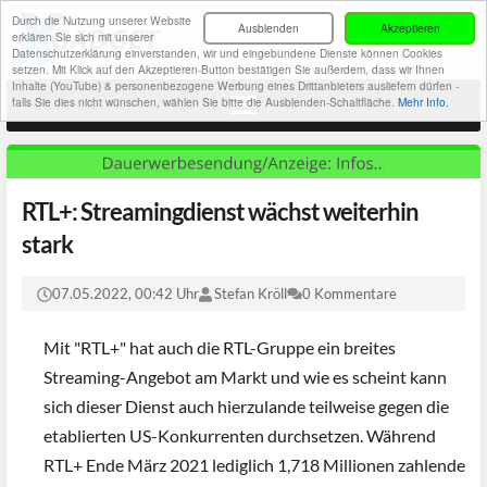
Durch die Nutzung unserer Website
Ausblenden
Akzeptieren
erklären Sie sich mit unserer
Datenschutzerklärung einverstanden, wir und eingebundene Dienste können Cookies
setzen. Mit Klick auf den Akzeptieren-Button bestätigen Sie außerdem, dass wir Ihnen
Inhalte (YouTube) & personenbezogene Werbung eines Drittanbieters ausliefern dürfen -
falls Sie dies nicht wünschen, wählen Sie bitte die Ausblenden-Schaltfläche.
Mehr Info.
RTL+: Streamingdienst wächst weiterhin
stark
07.05.2022, 00:42 Uhr
Stefan Kröll
0 Kommentare
Mit "RTL+" hat auch die RTL-Gruppe ein breites
Streaming-Angebot am Markt und wie es scheint kann
sich dieser Dienst auch hierzulande teilweise gegen die
etablierten US-Konkurrenten durchsetzen. Während
RTL+ Ende März 2021 lediglich 1,718 Millionen zahlende