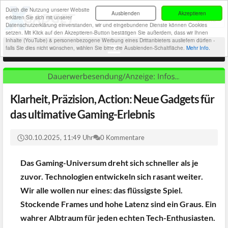
Durch die Nutzung unserer Website
Ausblenden
Akzeptieren
erklären Sie sich mit unserer
Datenschutzerklärung einverstanden, wir und eingebundene Dienste können Cookies
setzen. Mit Klick auf den Akzeptieren-Button bestätigen Sie außerdem, dass wir Ihnen
Inhalte (YouTube) & personenbezogene Werbung eines Drittanbieters ausliefern dürfen -
falls Sie dies nicht wünschen, wählen Sie bitte die Ausblenden-Schaltfläche.
Mehr Info.
Klarheit, Präzision, Action: Neue Gadgets für
das ultimative Gaming-Erlebnis
30.10.2025, 11:49 Uhr
0 Kommentare
Das Gaming-Universum dreht sich schneller als je
zuvor. Technologien entwickeln sich rasant weiter.
Wir alle wollen nur eines: das flüssigste Spiel.
Stockende Frames und hohe Latenz sind ein Graus. Ein
wahrer Albtraum für jeden echten Tech-Enthusiasten.