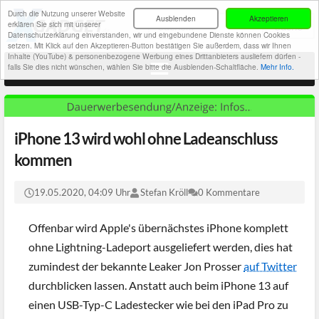
Durch die Nutzung unserer Website
Ausblenden
Akzeptieren
erklären Sie sich mit unserer
Datenschutzerklärung einverstanden, wir und eingebundene Dienste können Cookies
setzen. Mit Klick auf den Akzeptieren-Button bestätigen Sie außerdem, dass wir Ihnen
Inhalte (YouTube) & personenbezogene Werbung eines Drittanbieters ausliefern dürfen -
falls Sie dies nicht wünschen, wählen Sie bitte die Ausblenden-Schaltfläche.
Mehr Info.
iPhone 13 wird wohl ohne Ladeanschluss
kommen
19.05.2020, 04:09 Uhr
Stefan Kröll
0 Kommentare
Offenbar wird Apple's übernächstes iPhone komplett
ohne Lightning-Ladeport ausgeliefert werden, dies hat
zumindest der bekannte Leaker Jon Prosser
auf Twitter
durchblicken lassen. Anstatt auch beim iPhone 13 auf
einen USB-Typ-C Ladestecker wie bei den iPad Pro zu