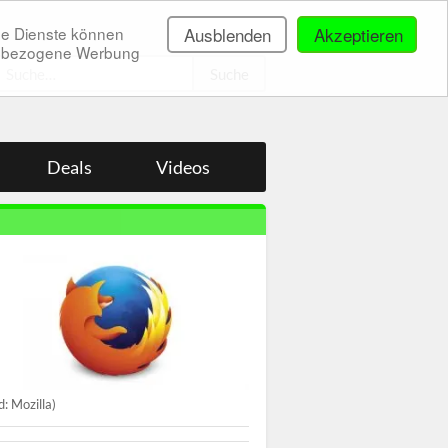
ne Dienste können
Ausblenden
Akzeptieren
onenbezogene Werbung
.
Deals
Videos
ld: Mozilla)