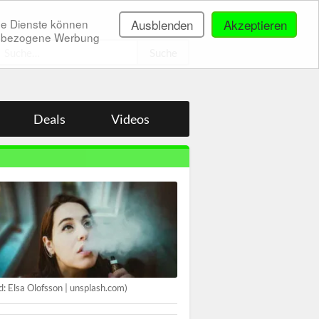
ne Dienste können
Ausblenden
Akzeptieren
onenbezogene Werbung
.
Deals
Videos
ld: Elsa Olofsson | unsplash.com)