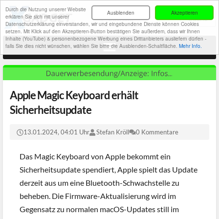
Durch die Nutzung unserer Website
Ausblenden
Akzeptieren
erklären Sie sich mit unserer
Datenschutzerklärung einverstanden, wir und eingebundene Dienste können Cookies
setzen. Mit Klick auf den Akzeptieren-Button bestätigen Sie außerdem, dass wir Ihnen
Inhalte (YouTube) & personenbezogene Werbung eines Drittanbieters ausliefern dürfen -
falls Sie dies nicht wünschen, wählen Sie bitte die Ausblenden-Schaltfläche.
Mehr Info.
Apple Magic Keyboard erhält
Sicherheitsupdate
13.01.2024, 04:01 Uhr
Stefan Kröll
0 Kommentare
Das Magic Keyboard von Apple bekommt ein
Sicherheitsupdate spendiert, Apple spielt das Update
derzeit aus um eine Bluetooth-Schwachstelle zu
beheben. Die Firmware-Aktualisierung wird im
Gegensatz zu normalen macOS-Updates still im