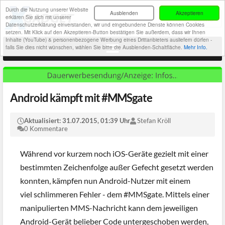
Durch die Nutzung unserer Website
Ausblenden
Akzeptieren
erklären Sie sich mit unserer
Datenschutzerklärung einverstanden, wir und eingebundene Dienste können Cookies
setzen. Mit Klick auf den Akzeptieren-Button bestätigen Sie außerdem, dass wir Ihnen
Inhalte (YouTube) & personenbezogene Werbung eines Drittanbieters ausliefern dürfen -
falls Sie dies nicht wünschen, wählen Sie bitte die Ausblenden-Schaltfläche.
Mehr Info.
Android kämpft mit #MMSgate
Aktualisiert:
31.07.2015, 01:39 Uhr
Stefan Kröll
0 Kommentare
Während vor kurzem noch iOS-Geräte gezielt mit einer
bestimmten Zeichenfolge außer Gefecht gesetzt werden
konnten, kämpfen nun Android-Nutzer mit einem
viel schlimmeren Fehler - dem #MMSgate. Mittels einer
manipulierten MMS-Nachricht kann dem jeweiligen
Android-Gerät belieber Code untergeschoben werden,