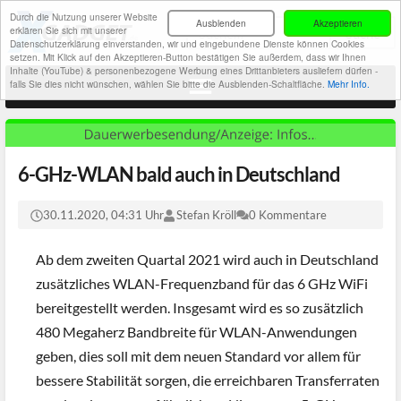
Durch die Nutzung unserer Website
Ausblenden
Akzeptieren
erklären Sie sich mit unserer
Datenschutzerklärung einverstanden, wir und eingebundene Dienste können Cookies
setzen. Mit Klick auf den Akzeptieren-Button bestätigen Sie außerdem, dass wir Ihnen
Inhalte (YouTube) & personenbezogene Werbung eines Drittanbieters ausliefern dürfen -
falls Sie dies nicht wünschen, wählen Sie bitte die Ausblenden-Schaltfläche.
Mehr Info.
6-GHz-WLAN bald auch in Deutschland
30.11.2020, 04:31 Uhr
Stefan Kröll
0 Kommentare
Ab dem zweiten Quartal 2021 wird auch in Deutschland
zusätzliches WLAN-Frequenzband für das 6 GHz WiFi
bereitgestellt werden. Insgesamt wird es so zusätzlich
480 Megaherz Bandbreite für WLAN-Anwendungen
geben, dies soll mit dem neuen Standard vor allem für
bessere Stabilität sorgen, die erreichbaren Transferraten