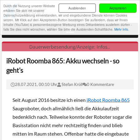
Durch die Nutzung unserer Website
Ausblenden
Akzeptieren
erklären Sie sich mit unserer
Datenschutzerklärung einverstanden, wir und eingebundene Dienste können Cookies
setzen. Mit Klick auf den Akzeptieren-Button bestätigen Sie außerdem, dass wir Ihnen
Inhalte (YouTube) & personenbezogene Werbung eines Drittanbieters ausliefern dürfen -
falls Sie dies nicht wünschen, wählen Sie bitte die Ausblenden-Schaltfläche.
Mehr Info.
iRobot Roomba 865: Akku wechseln - so
geht's
28.07.2021, 00:10 Uhr
Stefan Kröll
0 Kommentare
Seit August 2016 besitze ich einen
iRobot Roomba 865
Saugroboter, doch allmählich ließ die Akkulaufzeit
bedenklich nach. Teilweise konnte der Roboter sogar die
Basisstation nicht mehr rechtzeitig finden und blieb
mitten im Raum stehen. Offenbar hatte die eingebaute