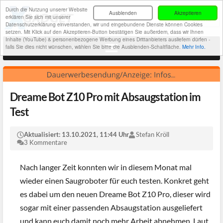
Durch die Nutzung unserer Website
Ausblenden
Akzeptieren
erklären Sie sich mit unserer
Datenschutzerklärung einverstanden, wir und eingebundene Dienste können Cookies
setzen. Mit Klick auf den Akzeptieren-Button bestätigen Sie außerdem, dass wir Ihnen
Inhalte (YouTube) & personenbezogene Werbung eines Drittanbieters ausliefern dürfen -
falls Sie dies nicht wünschen, wählen Sie bitte die Ausblenden-Schaltfläche.
Mehr Info.
Dreame Bot Z10 Pro mit Absaugstation im
Test
Aktualisiert:
13.10.2021, 11:44 Uhr
Stefan Kröll
3 Kommentare
Nach langer Zeit konnten wir in diesem Monat mal
wieder einen Saugroboter für euch testen. Konkret geht
es dabei um den neuen Dreame Bot Z10 Pro, dieser wird
sogar mit einer passenden Absaugstation ausgeliefert
und kann euch damit noch mehr Arbeit abnehmen. Laut