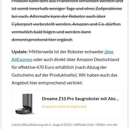
Produkt kann dort aus Frankreich versendet werden und
ist somit innerhalb weniger Tage und ohne Zollprobleme
bei euch. Alternativ kann der Roboter auch über
Cyberport vorbestellt werden, Amazon und Co. dürften
vermutlich bald folgen und werden dann
dementsprechend hier ergänzt.
Update:
Mittlerweile ist der Roboter entweder
über
AliExpress
oder auch direkt über Amazon Deutschland
für effektive 470 Euro erhältlich (nach Abzug der
Gutscheins auf der Produktseite). Wir haben euch das
Angebot hier entsprechend verlinkt:
Dreame Z10 Pro Saugroboter mit Absaugstation, Staubsauger Roboter mit Wischfunktion 4000pa, 150min Laser Saug-und Wischroboter, mit Laser Hinderniserkennung, Reinigt Tierhaare, Hartböden, Teppiche
Eingeschränkte Verfügbarkeit
Letzte Aktualisierung am 6. August 2026 / Affiliate Links / Bilder von der