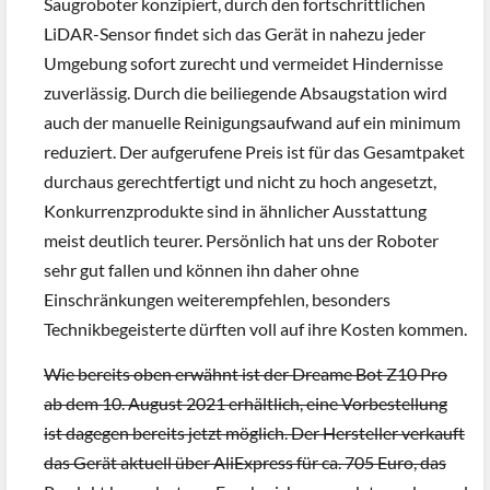
Saugroboter konzipiert, durch den fortschrittlichen
LiDAR-Sensor findet sich das Gerät in nahezu jeder
Umgebung sofort zurecht und vermeidet Hindernisse
zuverlässig. Durch die beiliegende Absaugstation wird
auch der manuelle Reinigungsaufwand auf ein minimum
reduziert. Der aufgerufene Preis ist für das Gesamtpaket
durchaus gerechtfertigt und nicht zu hoch angesetzt,
Konkurrenzprodukte sind in ähnlicher Ausstattung
meist deutlich teurer. Persönlich hat uns der Roboter
sehr gut fallen und können ihn daher ohne
Einschränkungen weiterempfehlen, besonders
Technikbegeisterte dürften voll auf ihre Kosten kommen.
Wie bereits oben erwähnt ist der Dreame Bot Z10 Pro
ab dem 10. August 2021 erhältlich, eine Vorbestellung
ist dagegen bereits jetzt möglich. Der Hersteller verkauft
das Gerät aktuell über AliExpress für ca. 705 Euro, das