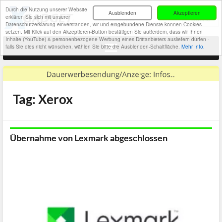
Durch die Nutzung unserer Website
Ausblenden
Akzeptieren
erklären Sie sich mit unserer
Datenschutzerklärung einverstanden, wir und eingebundene Dienste können Cookies
setzen. Mit Klick auf den Akzeptieren-Button bestätigen Sie außerdem, dass wir Ihnen
Inhalte (YouTube) & personenbezogene Werbung eines Drittanbieters ausliefern dürfen -
falls Sie dies nicht wünschen, wählen Sie bitte die Ausblenden-Schaltfläche.
Mehr Info.
Tag: Xerox
Übernahme von Lexmark abgeschlossen