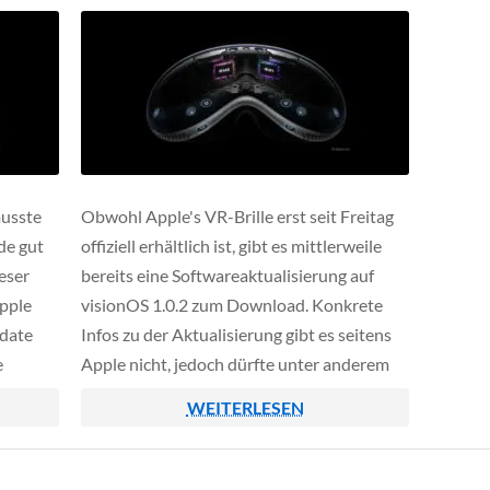
musste
Obwohl Apple's VR-Brille erst seit Freitag
de gut
offiziell erhältlich ist, gibt es mittlerweile
eser
bereits eine Softwareaktualisierung auf
Apple
visionOS 1.0.2 zum Download. Konkrete
pdate
Infos zu der Aktualisierung gibt es seitens
e
Apple nicht, jedoch dürfte unter anderem
n ab
eine WebKit-Lücke geschlossen werden
WEITERLESEN
und vermutlich auch einige andere Bugfixes
ode
ausgeliefert.