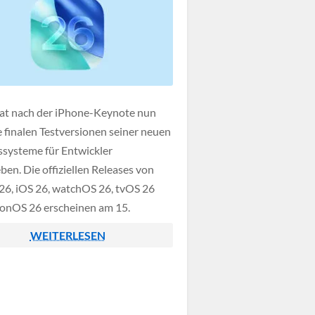
at nach der iPhone-Keynote nun
e finalen Testversionen seiner neuen
ssysteme für Entwickler
ben. Die offiziellen Releases von
6, iOS 26, watchOS 26, tvOS 26
ionOS 26 erscheinen am 15.
er 2025. Im Mittelpunkt steht das
WEITERLESEN
iquid Glass"-Design, das durch
rente, anpassungsfähige
chen für ein einheitlicheres und
cheres Erscheinungsbild sorgt. […]