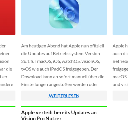
der
Am heutigen Abend hat Apple nun offiziell
Apple h
einer
die Updates auf Betriebssystem-Version
auch di
ision
26.1 für macOS, iOS, watchOS, visionOS,
Betrieb
war die
tvOS wie auch iPadOS freigegeben. Der
freigege
tzer
Download kann ab sofort manuell über die
macOS 2
 andere
Einstellungen angestoßen werden oder
und vis
dürfte euch alternativ in den kommenden
Septemb
WEITERLESEN
Tagen als Push-Nachricht angeboten
neue "L
werden.
transpa
Apple verteilt bereits Updates an
Oberflä
Vision Pro Nutzer
plastis