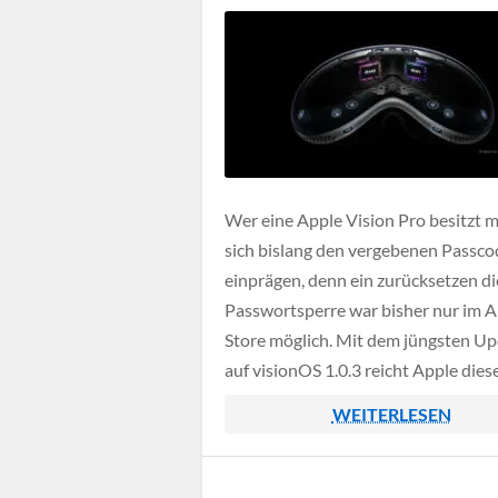
Wer eine Apple Vision Pro besitzt 
sich bislang den vergebenen Passco
einprägen, denn ein zurücksetzen di
Passwortsperre war bisher nur im 
Store möglich. Mit dem jüngsten U
auf visionOS 1.0.3 reicht Apple dies
Funktion jetzt nach, somit kann ma
WEITERLESEN
sofort die Vision Pro Brille auch
zurücksetzen wenn man den Passc
einmal […]