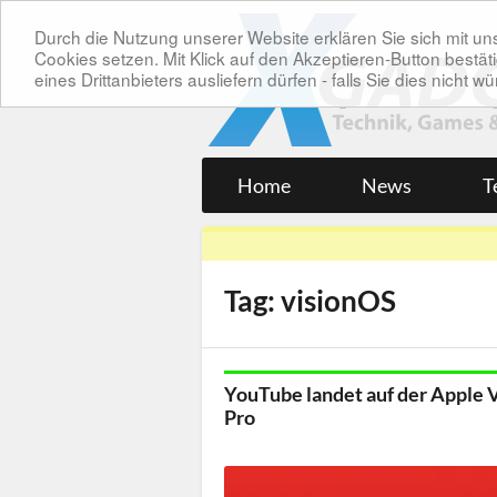
Durch die Nutzung unserer Website erklären Sie sich mit 
Cookies setzen. Mit Klick auf den Akzeptieren-Button bes
eines Drittanbieters ausliefern dürfen - falls Sie dies nicht
Home
News
T
Tag: visionOS
YouTube landet auf der Apple 
Pro