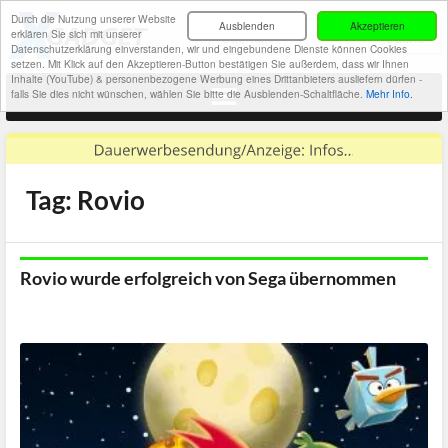
Durch die Nutzung unserer Website
Ausblenden
Akzeptieren
erklären Sie sich mit unserer
Datenschutzerklärung einverstanden, wir und eingebundene Dienste können Cookies
setzen. Mit Klick auf den Akzeptieren-Button bestätigen Sie außerdem, dass wir Ihnen
Inhalte (YouTube) & personenbezogene Werbung eines Drittanbieters ausliefern dürfen -
falls Sie dies nicht wünschen, wählen Sie bitte die Ausblenden-Schaltfläche.
Mehr Info.
Tag: Rovio
Rovio wurde erfolgreich von Sega übernommen