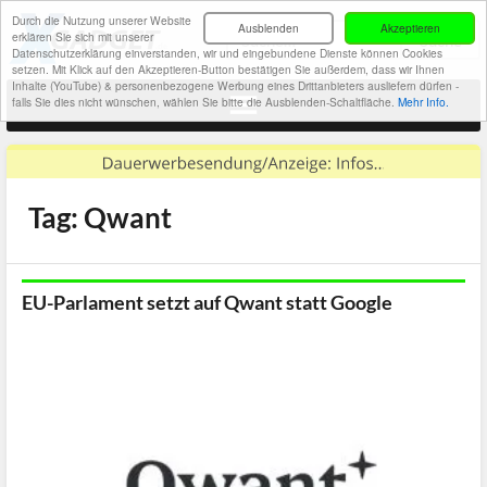
Durch die Nutzung unserer Website
Ausblenden
Akzeptieren
erklären Sie sich mit unserer
Datenschutzerklärung einverstanden, wir und eingebundene Dienste können Cookies
setzen. Mit Klick auf den Akzeptieren-Button bestätigen Sie außerdem, dass wir Ihnen
Inhalte (YouTube) & personenbezogene Werbung eines Drittanbieters ausliefern dürfen -
falls Sie dies nicht wünschen, wählen Sie bitte die Ausblenden-Schaltfläche.
Mehr Info.
Tag: Qwant
EU-Parlament setzt auf Qwant statt Google