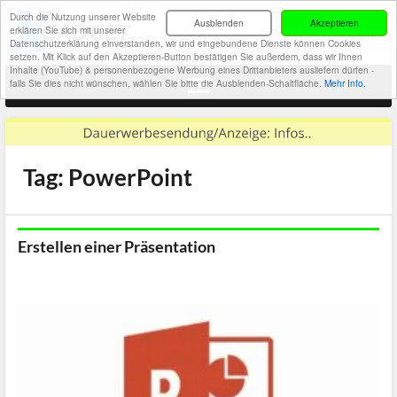
Durch die Nutzung unserer Website
Ausblenden
Akzeptieren
erklären Sie sich mit unserer
Datenschutzerklärung einverstanden, wir und eingebundene Dienste können Cookies
setzen. Mit Klick auf den Akzeptieren-Button bestätigen Sie außerdem, dass wir Ihnen
Inhalte (YouTube) & personenbezogene Werbung eines Drittanbieters ausliefern dürfen -
falls Sie dies nicht wünschen, wählen Sie bitte die Ausblenden-Schaltfläche.
Mehr Info.
Tag: PowerPoint
Erstellen einer Präsentation