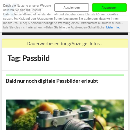
Durch die Nutzung unserer Website
Ausblenden
Akzeptieren
erklären Sie sich mit unserer
Datenschutzerklärung einverstanden, wir und eingebundene Dienste können Cookies
setzen. Mit Klick auf den Akzeptieren-Button bestätigen Sie außerdem, dass wir Ihnen
Inhalte (YouTube) & personenbezogene Werbung eines Drittanbieters ausliefern dürfen -
falls Sie dies nicht wünschen, wählen Sie bitte die Ausblenden-Schaltfläche.
Mehr Info.
Tag: Passbild
Bald nur noch digitale Passbilder erlaubt