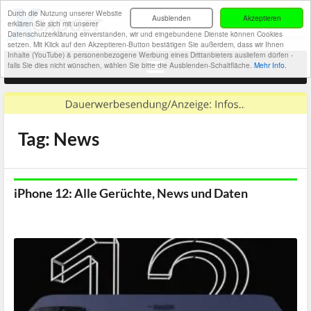
Durch die Nutzung unserer Website
Ausblenden
Akzeptieren
erklären Sie sich mit unserer
Datenschutzerklärung einverstanden, wir und eingebundene Dienste können Cookies
setzen. Mit Klick auf den Akzeptieren-Button bestätigen Sie außerdem, dass wir Ihnen
Inhalte (YouTube) & personenbezogene Werbung eines Drittanbieters ausliefern dürfen -
falls Sie dies nicht wünschen, wählen Sie bitte die Ausblenden-Schaltfläche.
Mehr Info.
Tag: News
iPhone 12: Alle Gerüchte, News und Daten