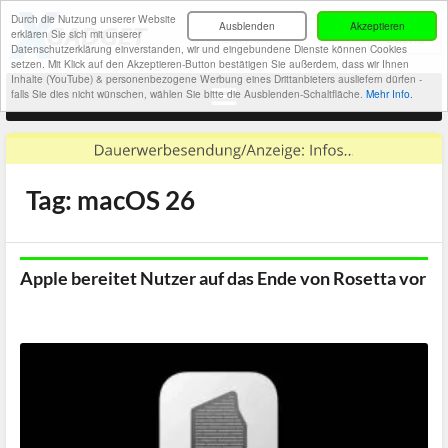
Durch die Nutzung unserer Website
Ausblenden
Akzeptieren
erklären Sie sich mit unserer
Datenschutzerklärung einverstanden, wir und eingebundene Dienste können Cookies
setzen. Mit Klick auf den Akzeptieren-Button bestätigen Sie außerdem, dass wir Ihnen
Inhalte (YouTube) & personenbezogene Werbung eines Drittanbieters ausliefern dürfen -
falls Sie dies nicht wünschen, wählen Sie bitte die Ausblenden-Schaltfläche.
Mehr Info.
Tag: macOS 26
Apple bereitet Nutzer auf das Ende von Rosetta vor