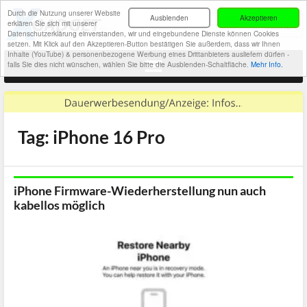
Durch die Nutzung unserer Website
Ausblenden
Akzeptieren
erklären Sie sich mit unserer
Datenschutzerklärung einverstanden, wir und eingebundene Dienste können Cookies
setzen. Mit Klick auf den Akzeptieren-Button bestätigen Sie außerdem, dass wir Ihnen
Inhalte (YouTube) & personenbezogene Werbung eines Drittanbieters ausliefern dürfen -
falls Sie dies nicht wünschen, wählen Sie bitte die Ausblenden-Schaltfläche.
Mehr Info.
Tag: iPhone 16 Pro
iPhone Firmware-Wiederherstellung nun auch
kabellos möglich