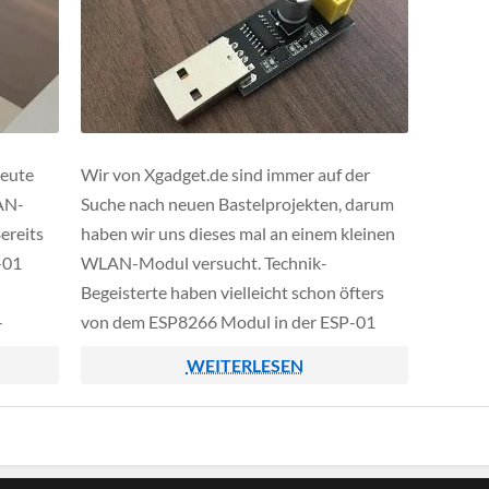
heute
Wir von Xgadget.de sind immer auf der
AN-
Suche nach neuen Bastelprojekten, darum
ereits
haben wir uns dieses mal an einem kleinen
-01
WLAN-Modul versucht. Technik-
Begeisterte haben vielleicht schon öfters
-
von dem ESP8266 Modul in der ESP-01
esem
Ausführung gehört, dieses bietet euch für
WEITERLESEN
entliche
wenig Geld ein 2,4 GHz WiFi-Modul für
o IDE
Bastelzwecke. Für die eigentliche
Programmierung kann man auf einen […]