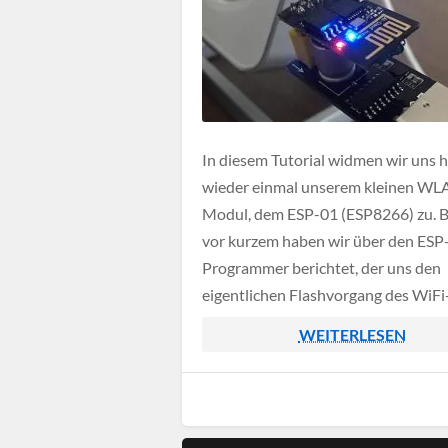
In diesem Tutorial widmen wir uns 
wieder einmal unserem kleinen WL
Modul, dem ESP-01 (ESP8266) zu. B
vor kurzem haben wir über den ESP
Programmer berichtet, der uns den
eigentlichen Flashvorgang des WiFi
Moduls erheblich erleichtert. In di
WEITERLESEN
Beitrag möchten wir nun auf die eig
Programmierung mittels der Arduin
eingehen.