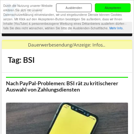
Durch die Nutzung unserer Website
Ausblenden
Akzeptieren
erklären Sie sich mit unserer
Datenschutzerklärung einverstanden, wir und eingebundene Dienste können Cookies
setzen. Mit Klick auf den Akzeptieren-Button bestätigen Sie außerdem, dass wir Ihnen
Inhalte (YouTube) & personenbezogene Werbung eines Drittanbieters ausliefern dürfen -
falls Sie dies nicht wünschen, wählen Sie bitte die Ausblenden-Schaltfläche.
Mehr Info.
Tag: BSI
Nach PayPal-Problemen: BSI rät zu kritischerer
Auswahl von Zahlungsdiensten