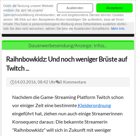
Durch die Nutzung unserer Website
Ausblenden
Akzeptieren
erklären Sie sich mit unserer
Datenschutzerklärung einverstanden, wir und eingebundene Dienste können Cookies
setzen. Mit Klick auf den Akzeptieren-Button bestätigen Sie außerdem, dass wir Ihnen
Inhalte (YouTube) & personenbezogene Werbung eines Drittanbieters ausliefern dürfen -
falls Sie dies nicht wünschen, wählen Sie bitte die Ausblenden-Schaltfläche.
Mehr Info.
Raihnbowkidz: Und noch weniger Brüste auf
Twitch ...
14.03.2016, 08:42 Uhr
0 Kommentare
Nachdem die Game-Streaming Platform Twitch schon
vor einiger Zeit eine bestimmte
Kleiderordnung
eingeführt hat, ziehen nun auch einige Streamerinnen
Konsequenz daraus: Die bekannte Streamerin
"Raihnbowkidz" will sich in Zukunft mit weniger